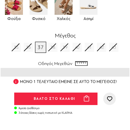
Φούξια
Φυσικό
Χαλκός
Ασημί
Μέγεθος
37
35
36
38
39
40
41
42
43
Οδηγός Μεγεθών
ΜΟΝΟ 1 ΤΕΛΕΥΤΑΙΟ ΕΜΕΙΝΕ ΣΕ ΑΥΤΟ ΤΟ ΜΕΓΕΘΟΣ!
Άμεσα Διαθέσιμο
3 άτοκες δόσεις χωρίς πιστωτική με KLARNA