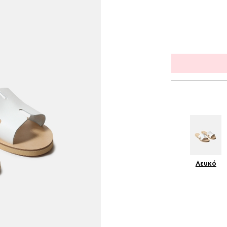
Λευκό