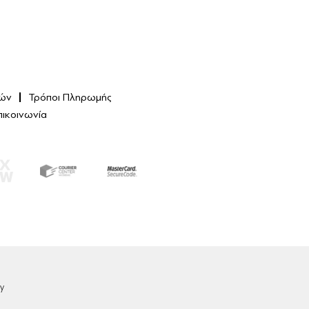
ών
Τρόποι Πληρωμής
πικοινωνία
y