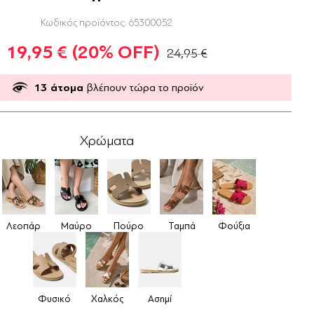
Κωδικός προϊόντος:
65300052
19,95 €
(20% OFF)
24,95 €
13
άτομα
βλέπουν τώρα το προϊόν
Χρώματα
Λεοπάρ
Μαύρο
Πούρο
Ταμπά
Φούξια
Φυσικό
Χαλκός
Ασημί