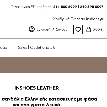
Τηλεφωνική Εξυπηρέτηση:
211 800 6999 | 210 598 0097
Χονδρική Πώληση Inshoes.gr
Εγγραφή
Σύνδεση
0,00 €
ουάρ
Sales | Outlet από 5€
INSHOES LEATHER
 σανδάλια Ελληνικής κατασκευής με φάσα
και ανοίγματα Λευκό