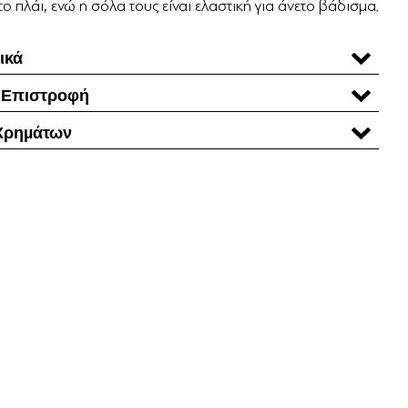
ο πλάι, ενώ η σόλα τους είναι ελαστική για άνετο βάδισμα.
ικά
 Επιστροφή
Χρηµάτων