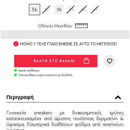
36
37
38
39
40
41
Οδηγός Μεγεθών
ΜΟΝΟ 1 ΤΕΛΕΥΤΑΙΟ ΕΜΕΙΝΕ ΣΕ ΑΥΤΟ ΤΟ ΜΕΓΕΘΟΣ!
Άμεσα Διαθέσιμο
3 άτοκες δόσεις χωρίς πιστωτική με KLARNA
Περιγραφή
Γυναικεία sneakers με διακοσμητικές τρύπες
κατασκευασμένα από άριστης ποιότητας δερματίνη &
ύφασμα. Εσωτερικά διαθέτουν φόδρα από αναπνέων
ύφασμα.